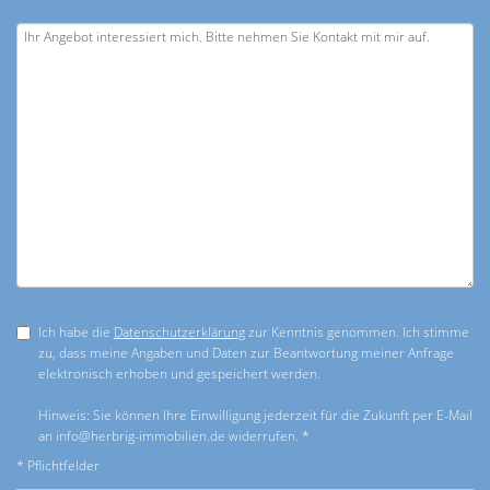
Ich habe die
Datenschutzerklärung
zur Kenntnis genommen. Ich stimme
zu, dass meine Angaben und Daten zur Beantwortung meiner Anfrage
elektronisch erhoben und gespeichert werden.
Hinweis: Sie können Ihre Einwilligung jederzeit für die Zukunft per E-Mail
an info@herbrig-immobilien.de widerrufen. *
* Pflichtfelder