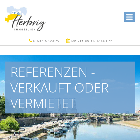
0160 / 97379675
Mo. - Fr. 08.00 - 18.00 Uhr
REFERENZEN -
VERKAUFT ODER
VERMIETET