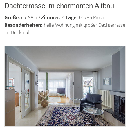
Dachterrasse im charmanten Altbau
Größe:
ca. 98 m²
Zimmer:
4
Lage:
01796 Pirna
Besonderheiten:
helle Wohnung mit großer Dachterrasse
im Denkmal