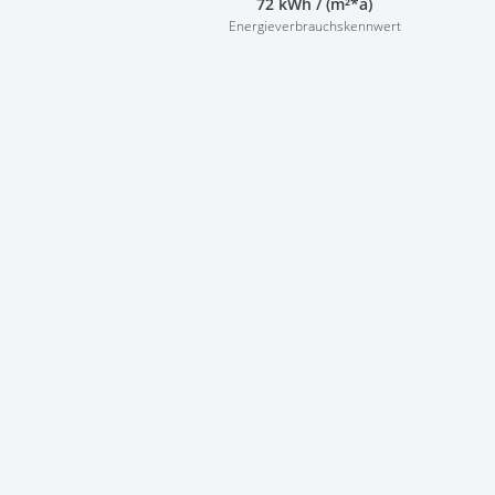
72 kWh / (m²*a)
Energieverbrauchskennwert