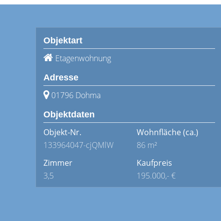
Objektart
Etagenwohnung
Adresse
01796 Dohma
Objektdaten
Objekt-Nr.
Wohnfläche
(ca.)
133964047-cjQMlW
86 m²
Zimmer
Kaufpreis
3,5
195.000,- €