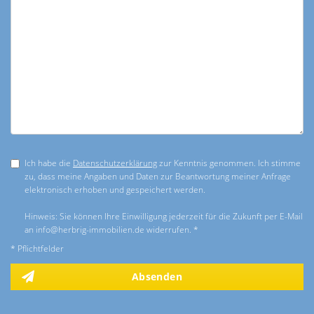
Ich habe die
Datenschutzerklärung
zur Kenntnis genommen. Ich stimme
zu, dass meine Angaben und Daten zur Beantwortung meiner Anfrage
elektronisch erhoben und gespeichert werden.
Hinweis: Sie können Ihre Einwilligung jederzeit für die Zukunft per E-Mail
an info@herbrig-immobilien.de widerrufen. *
* Pflichtfelder
Absenden