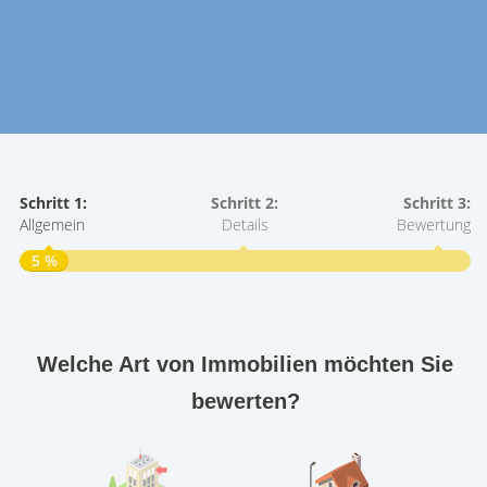
Schritt 1:
Schritt 2:
Schritt 3:
Allgemein
Details
Bewertung
5 %
S
A
Welche Art von Immobilien möchten Sie
bewerten?
W