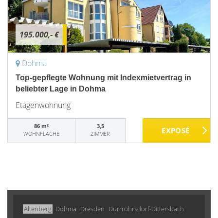
195.000,- €
Dohma
Top-gepflegte Wohnung mit Indexmietvertrag in
beliebter Lage in Dohma
Etagenwohnung
86 m²
3,5
WOHNFLÄCHE
ZIMMER
Altenberg
Dohma
Dresden
Dürrröhrsdorf-Dittersbach