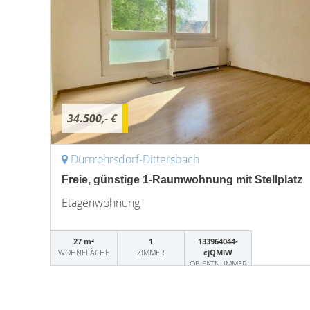
34.500,- €
Dürrröhrsdorf-Dittersbach
Freie, günstige 1-Raumwohnung mit Stellplatz
Etagenwohnung
27 m²
1
133964044-
WOHNFLÄCHE
ZIMMER
cjQMlW
OBJEKTNUMMER