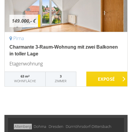
149.000,- €
Pirna
Charmante 3-Raum-Wohnung mit zwei Balkonen
in toller Lage
Etagenwohnung
63 m²
3
WOHNFLÄCHE
ZIMMER
Altenberg
Dohma
Dresden
Dürrröhrsdorf-Dittersbach