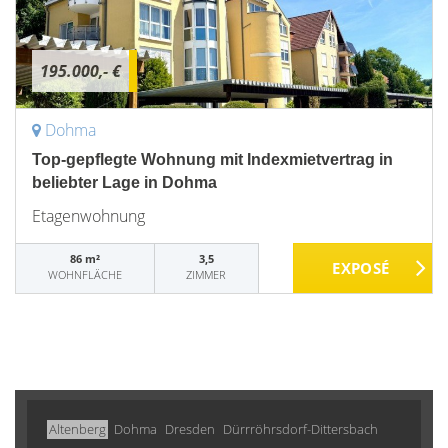
195.000,- €
Dohma
Top-gepflegte Wohnung mit Indexmietvertrag in
beliebter Lage in Dohma
Etagenwohnung
86 m²
3,5
WOHNFLÄCHE
ZIMMER
Altenberg
Dohma
Dresden
Dürrröhrsdorf-Dittersbach