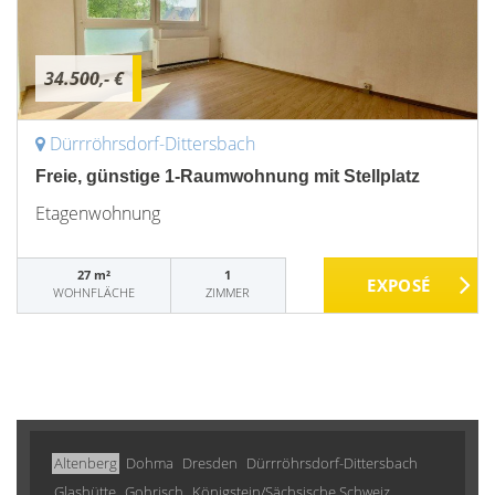
34.500,- €
Dürrröhrsdorf-Dittersbach
Freie, günstige 1-Raumwohnung mit Stellplatz
Etagenwohnung
27 m²
1
WOHNFLÄCHE
ZIMMER
Altenberg
Dohma
Dresden
Dürrröhrsdorf-Dittersbach
Glashütte
Gohrisch
Königstein/Sächsische Schweiz