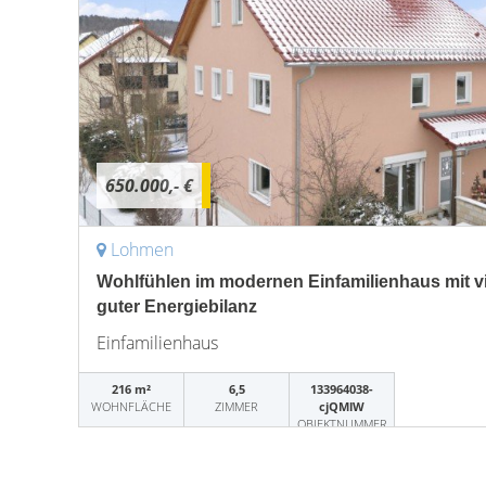
650.000,- €
Lohmen
Wohlfühlen im modernen Einfamilienhaus mit v
guter Energiebilanz
Einfamilienhaus
216 m²
6,5
133964038-
WOHNFLÄCHE
ZIMMER
cjQMlW
OBJEKTNUMMER