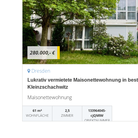
280.000,- €
Dresden
Lukrativ vermietete Maisonettewohnung in best
Kleinzschachwitz
Maisonettewohnung
61 m²
2,5
133964045-
WOHNFLÄCHE
ZIMMER
cjQMlW
OBJEKTNUMMER