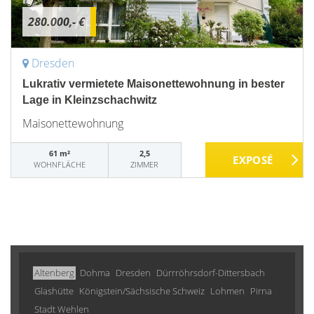
280.000,- €
Dresden
Lukrativ vermietete Maisonettewohnung in bester
Lage in Kleinzschachwitz
Maisonettewohnung
61 m²
2,5
WOHNFLÄCHE
ZIMMER
Altenberg
Dohma
Dresden
Dürrröhrsdorf-Dittersbach
Glashütte
Königstein/Sächsische Schweiz
Lohmen
Pirna
Stadt Wehlen