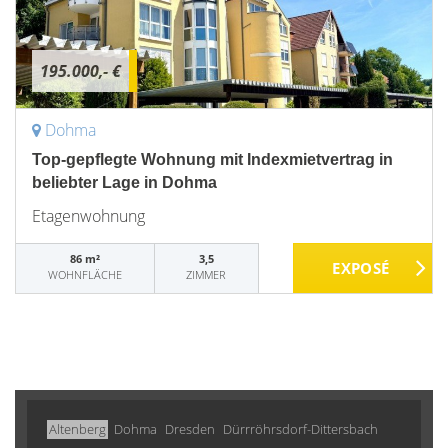
195.000,- €
Dohma
Top-gepflegte Wohnung mit Indexmietvertrag in
beliebter Lage in Dohma
Etagenwohnung
86 m²
3,5
WOHNFLÄCHE
ZIMMER
Altenberg
Dohma
Dresden
Dürrröhrsdorf-Dittersbach