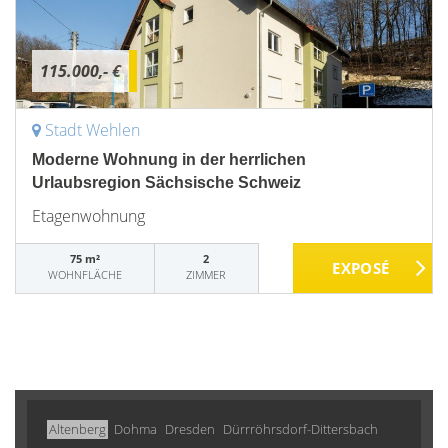
115.000,- €
Stadt Wehlen
Moderne Wohnung in der herrlichen
Urlaubsregion Sächsische Schweiz
Etagenwohnung
75 m²
2
WOHNFLÄCHE
ZIMMER
Altenberg
Dohma
Dresden
Dürrröhrsdorf-Dittersbach